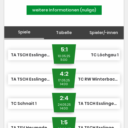
Bilder
weitere Informationen (nuliga)
Spiele
Tabelle
Spieler/-innen
5:1
TA TSCH Esslingen 1
TC Löchgau 1
10.05.25
11:00
4:2
TA TSCH Esslingen 1
TC RW Winterbach 1
17.05.25
14:00
2:4
TC Schnait 1
TA TSCH Esslingen 1
24.05.25
14:00
1:5
TA TSV Heumaden 1
TA TSCH Esslingen 1