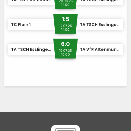
28.06.25
14:00
1:5
TC Flein 1
TA TSCH Esslingen 1
12.07.25
14:00
6:0
TA TSCH Esslingen 1
TA VfR Altenmünster 1
19.07.25
10:00