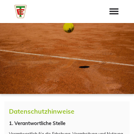
Startseite
Aktuelles
Mannschaften
Termine
Training
Vorstand
Dokumente
Trainer