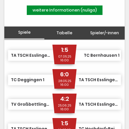
Bilder
weitere Informationen (nuliga)
Spiele
Tabelle
Spieler/-innen
1:5
TA TSCH Esslingen 1
TC Bernhausen 1
07.05.25
16:00
6:0
TC Deggingen 1
TA TSCH Esslingen 1
28.05.25
16:00
4:2
TV Großbettlingen 1
TA TSCH Esslingen 1
25.06.25
16:00
1:5
TA TSCH Esslingen 1
TC Hochdorf-Reichenbach 1