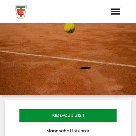
Startseite
Aktuelles
Mannschaften
Termine
Training
Vorstand
Dokumente
KIDs-Cup U12 1
Trainer
Mannschaftsführer