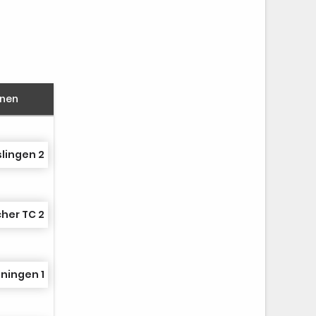
nnen
slingen 2
her TC 2
iningen 1