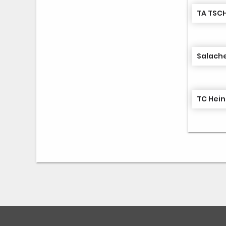
TA TSCH
Salache
TC Hein