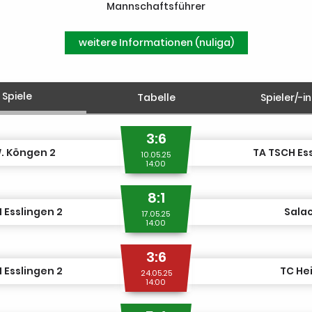
Mannschaftsführer
weitere Informationen (nuliga)
Spiele
Tabelle
Spieler/-i
3:6
. Köngen 2
TA TSCH Es
10.05.25
14:00
8:1
 Esslingen 2
Salac
17.05.25
14:00
3:6
 Esslingen 2
TC He
24.05.25
14:00