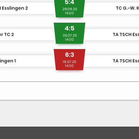
5:4
 Esslingen 2
TC G.-W. 
28.06.25
14:00
4:5
r TC 2
TA TSCH Es
05.07.25
14:00
6:3
ingen 1
TA TSCH Es
19.07.25
14:00